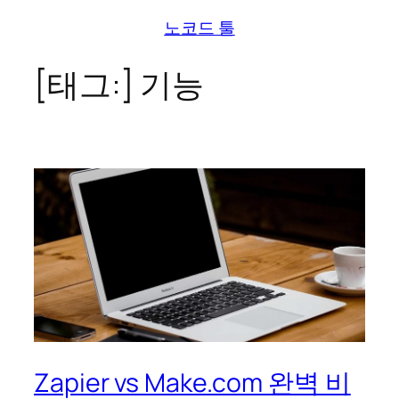
콘
노코드 툴
텐
츠
[태그:]
기능
로
바
로
가
기
Zapier vs Make.com 완벽 비