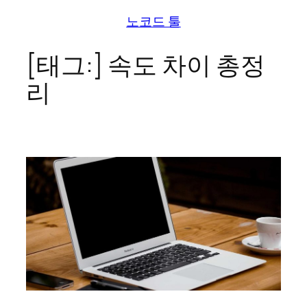
콘
노코드 툴
텐
츠
[태그:]
속도 차이 총정
로
리
바
로
가
기