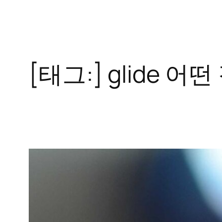
콘
텐
츠
로
[태그:]
glide 어
바
로
가
기