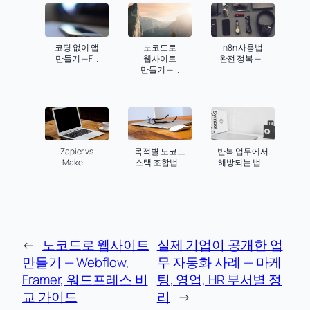
코딩 없이 앱
노코드로
n8n 사용법
만들기 — F...
웹사이트
완전 정복 —...
만들기 —...
Zapier vs
목적별 노코드
반복 업무에서
Make....
스택 조합법 ...
해방되는 법 ...
←
노코드로 웹사이트
실제 기업이 공개한 업
만들기 — Webflow,
무 자동화 사례 — 마케
Framer, 워드프레스 비
팅, 영업, HR 부서별 정
교 가이드
리
→