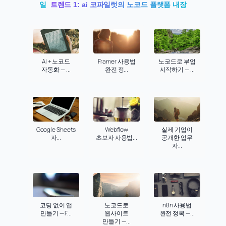
일
트렌드 1: ai 코파일럿의 노코드 플랫폼 내장
AI + 노코드
Framer 사용법
노코드로 부업
자동화 — ...
완전 정...
시작하기 — ...
Google Sheets
Webflow
실제 기업이
자...
초보자 사용법...
공개한 업무
자...
코딩 없이 앱
노코드로
n8n 사용법
만들기 — F...
웹사이트
완전 정복 —...
만들기 —...